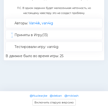
П.С. В одном задании будет малюсенькая неточность, но
настоящему квестеру это не создаст проблему.
Авторы:
Van4ik
,
van4ig
Приняты в Игру(13)
Тестировали игру: van4ig
В движке было во время игры: 25
@Nuclearjke
@xleban
@miklash
Включить старую версию