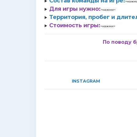
Состав команды на игре:
>нажм
Для игры нужно:
>нажми<
Территория, пробег и длите
Стоимость игры:
>нажми<
По поводу б
INSTAGRAM