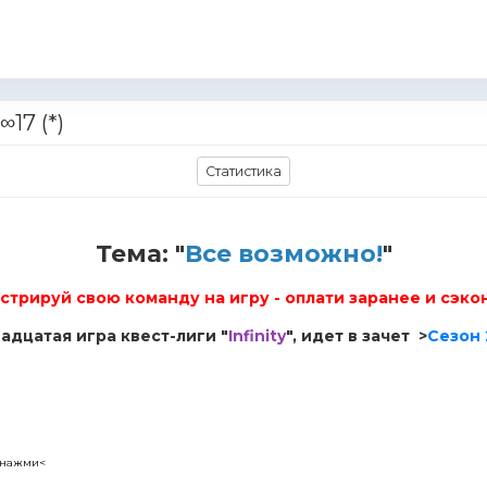
∞17 (*)
Статистика
Тема: "
Все возможно!
"
стрируй свою команду на игру - оплати заранее и сэко
адцатая игра квест-лиги "
Infinity
", идет в зачет >
Сезон 
нажми<