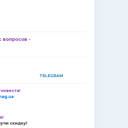
с вопросов -
TELEGRAM
токвеста!
mag.ua
а!
лучи скидку!