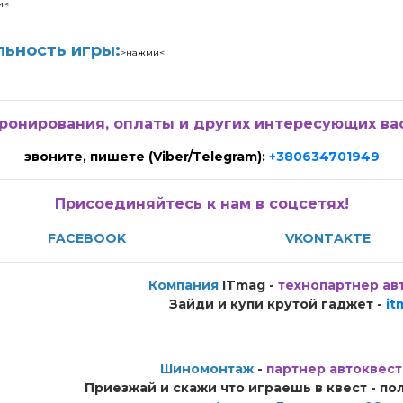
и<
льность игры:
>нажми<
ронирования, оплаты и других интересующих ва
звоните, пишете (Viber/Telegram):
+380634701949
Присоединяйтесь к нам в соцсетях!
FACEBOOK
VKONTAKTE
Компания
ITmag -
технопартнер ав
Зайди и купи крутой гаджет -
it
Шиномонтаж
-
партнер автоквест
Приезжай и скажи что играешь в квест - по