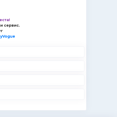
еста!
 и сервис.
уг
yVogue