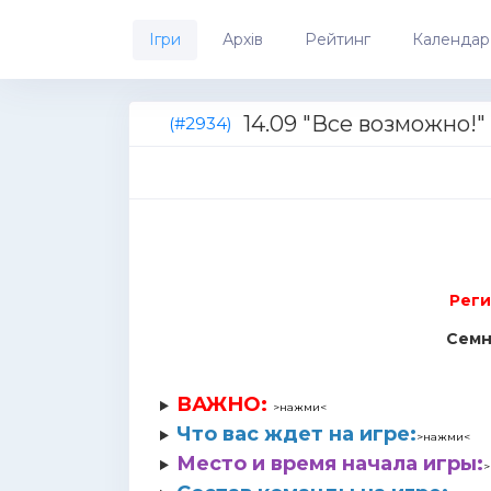
Ігри
Архів
Рейтинг
Календар
14.09 "Все возможно!" 
(#2934)
Реги
Семн
ВАЖНО
:
>нажми<
Что вас ждет на игре
:
>нажми<
Место и время начала игры:
>