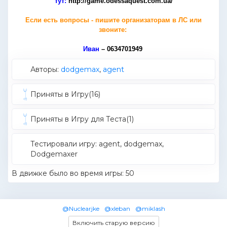
тут:
http://game.odessaquest.com.ua/
Если есть вопросы - пишите организаторам в ЛС или
звоните:
Иван
– 0634701949
Авторы:
dodgemax
,
agent
Приняты в Игру(16)
Приняты в Игру для Теста(1)
Тестировали игру: agent, dodgemax,
Dodgemaxer
В движке было во время игры: 50
@Nuclearjke
@xleban
@miklash
Включить старую версию