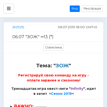
Вхід
Реєстрація
(#2929)
06.07.2019 18:00 GMT+0
06.07 "ЗОЖ" ∞13 (*)
Статистика
Тема: "
ЗОЖ
"
Регистрируй свою команду на игру -
оплати заранее и сэкономь!
Тринадцатая игра квест-лиги "
Infinity
", идет
в зачет >
Сезон 2019
<
ВАЖНО
:
>нажми<