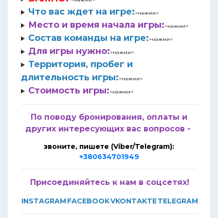
Что вас ждет на игре
:
>нажми<
Место и время начала игры:
>нажми<
Состав команды на игре:
>нажми<
Для игры нужно:
>нажми<
Территория, пробег и
длительность игры:
>нажми<
Стоимость игры:
>нажми<
По поводу бронирования, оплаты и
других интересующих вас вопросов -
звоните, пишете (Viber/Telegram):
+380634701949
Присоединяйтесь к нам в соцсетях!
INSTAGRAM
FACEBOOK
VKONTAKTE
TELEGRAM